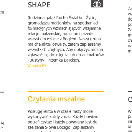
SHAPE
Za
tem
wz
Rodzinna gałąź Ruchu Światło - Życie,
do
gromadząca małżonków na spotkaniach
po
formacyjnych wzmacniających wzajemne
Za
relacje małżeńskie, rodzinne i przede
mu
wszystkim relacje z Bogiem.
Nasza grupa
ch
ma charakter otwarty, zatem zapraszamy
na
wszystkich chętnych. Aby dołączyć można
ms
zgłaszać się do księdza lub do animatorów
- Justyny i Przemka Balickich.
Więcej o DK
Czytania mszalne
C
Posługę lektora w czasie mszy może
W 
pr
wykonywać każdy z nas. Każdy bowiem
in
potrafi czytać i każdy powołany jest do
cią
or
szerzenia Słowa Bożego. Zapraszamy
ne
wy