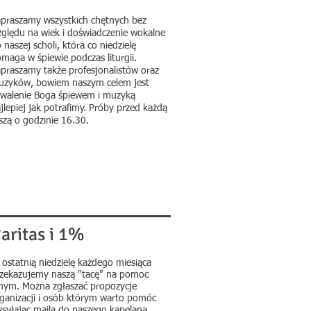
praszamy wszystkich chętnych bez
ględu na wiek i doświadczenie wokalne
 naszej scholi, która co niedzielę
maga w śpiewie podczas liturgii.
praszamy także profesjonalistów oraz
zyków, bowiem naszym celem jest
walenie Boga śpiewem i muzyką
jlepiej jak potrafimy. Próby przed każdą
zą o godzinie 16.30.
aritas i 1%
ostatnią niedzielę każdego miesiąca
zekazujemy naszą "tacę" na pomoc
nym. Można zgłaszać propozycje
ganizacji i osób którym warto pomóc
syłając maila do naszego kapelana.