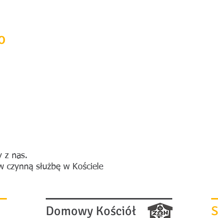
stwo
SHAPE
BRUNSSUM
SAKRA
o
y z nas.
w czynną służbę w Kościele
Domowy Kościół
S