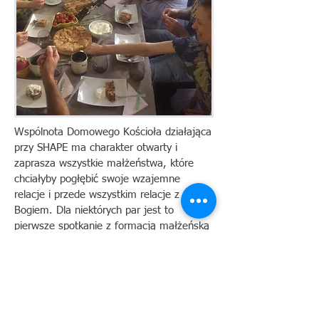
Wspólnota Domowego Kościoła działająca
przy SHAPE ma charakter otwarty i
zaprasza wszystkie małżeństwa, które
chciałyby pogłębić swoje wzajemne
relacje i przede wszystkim relacje z
Bogiem. Dla niektórych par jest to
pierwsze spotkanie z formacją małżeńską
i wprowadzenie w duchowość Ruchu
Światło-Życie, którą będą mogli
kontynuować po powrocie do Polski w
docelowych kręgach - grupach
formacyjnych. Dla małżeństw, które