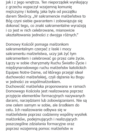
jak i z jego wnętrza. Ten nieporządek wynikający
z grzechu wypaczył wzajemną komunię
mężczyzny i kobiety, jaka była od początku
darem Stwórcy. „W sakramencie małżeństwa to
Bóg czyni siebie gwarantem i zobowiązuje się
dokonać tego, co znaki sakramentalne wyrażają
i co jest w nich celebrowane, mianowicie
ukształtowania jedności z dwojga różnych.”
Domowy Kościół pomaga małżonkom
sakramentalnym czerpać z łaski i mocy
sakramentu małżeństwa, uczy jak żyć tym
sakramentem i celebrować go przez całe życie.
Łączy w sobie charyzmaty Ruchu Światło-Życie i
międzynarodowego ruchu małżeństw katolickich
Equipes Notre-Dame, od którego przejął ideał
duchowości małżeńskiej, czyli dążenia ku Bogu
w jedności ze współmałżonkiem.
Duchowość małżeńska proponowana w ramach
Domowego Kościoła jest realizowana poprzez
przyjęcie elementów formacyjnych nazywanych
darami, narzędziami lub zobowiązaniami. Nie są
one celem samym w sobie, ale środkiem do
celu. Ich realizowanie odbywa się w
małżeństwie poprzez codzienny wspólny wysiłek
małżonków, podejmujących i realizujących
poszczególne zdziałania formacyjne oraz
poprzez wzajemną pomoc małżeństw w