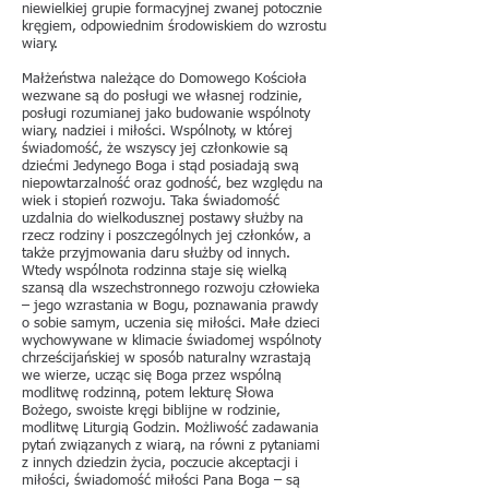
niewielkiej grupie formacyjnej zwanej potocznie
kręgiem, odpowiednim środowiskiem do wzrostu
wiary.
Małżeństwa należące do Domowego Kościoła
wezwane są do posługi we własnej rodzinie,
posługi rozumianej jako budowanie wspólnoty
wiary, nadziei i miłości. Wspólnoty, w której
świadomość, że wszyscy jej członkowie są
dziećmi Jedynego Boga i stąd posiadają swą
niepowtarzalność oraz godność, bez względu na
wiek i stopień rozwoju. Taka świadomość
uzdalnia do wielkodusznej postawy służby na
rzecz rodziny i poszczególnych jej członków, a
także przyjmowania daru służby od innych.
Wtedy wspólnota rodzinna staje się wielką
szansą dla wszechstronnego rozwoju człowieka
– jego wzrastania w Bogu, poznawania prawdy
o sobie samym, uczenia się miłości. Małe dzieci
wychowywane w klimacie świadomej wspólnoty
chrześcijańskiej w sposób naturalny wzrastają
we wierze, ucząc się Boga przez wspólną
modlitwę rodzinną, potem lekturę Słowa
Bożego, swoiste kręgi biblijne w rodzinie,
modlitwę Liturgią Godzin. Możliwość zadawania
pytań związanych z wiarą, na równi z pytaniami
z innych dziedzin życia, poczucie akceptacji i
miłości, świadomość miłości Pana Boga – są