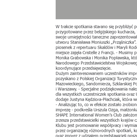
W trakcie spotkania starano się przybliżyć 
przygotowane przez belgijskiego kucharza, 
swoje umiejętności taneczne zaprezentował
utworu Stanisława Moniuszki „Prząśniczka”. 
piosenek z repertuaru Skaldów i Maryli Ro
miejsce zajęła Cristelle z Francji. - Musim
Monika Grabowska i Monika Popławska, które
Narodowego Przedstawicielstwa Wojskowego 
koordynujące przedsięwzięcie.
Dużym zainteresowaniem uczestników imprezy
pozyskano z Polskiej Organizacji Turystyczn
Mazowieckiego, Sandomierza, Szklarskiej P
i Warszawy. - Specjalne podziękowania nale
dla wszystkich uczestniczek spotkania ora
dodaje Justyna Kędziora-Płachciak, która 
- Analizując to, co w efekcie zostało zrob
imprezę - podkreśla Urszula Ozga, małżon
SHAPE International Women’s Club założono
zrzesza przedstawicielki wszystkich krajów
Klubu jest promowanie współpracy i wymian
przez organizację różnorodnych spotkań, ko
oraz imprez z udziałem przedstawicieli po