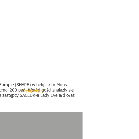
MENTY
DZIAŁALNOŚĆ
KONTAKT
 Europie (SHAPE) w belgijskim Mons
mal 200 pań. Wśród gości znalazły się
Czytaj więcej
a zastępcy SACEUR-a Lady Everard oraz