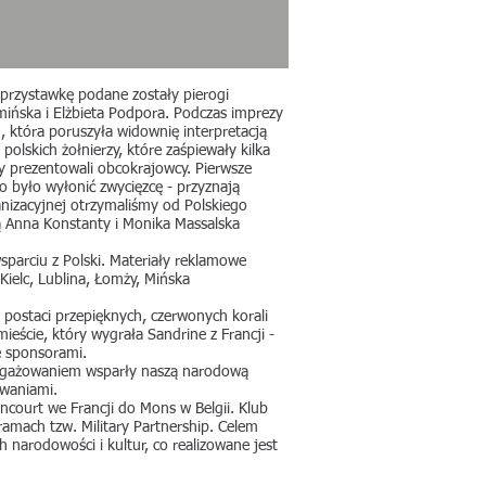
a przystawkę podane zostały pierogi
mińska i Elżbieta Podpora. Podczas imprezy
która poruszyła widownię interpretacją
olskich żołnierzy, które zaśpiewały kilka
y prezentowali obcokrajowcy. Pierwsze
no było wyłonić zwycięzcę - przyznają
anizacyjnej otrzymaliśmy od Polskiego
ą Anna Konstanty i Monika Massalska
sparciu z Polski. Materiały reklamowe
Kielc, Lublina, Łomży, Mińska
 postaci przepięknych, czerwonych korali
ście, który wygrała Sandrine z Francji -
e sponsorami.
zaangażowaniem wsparły naszą narodową
owaniami.
court we Francji do Mons w Belgii. Klub
amach tzw. Military Partnership. Celem
narodowości i kultur, co realizowane jest