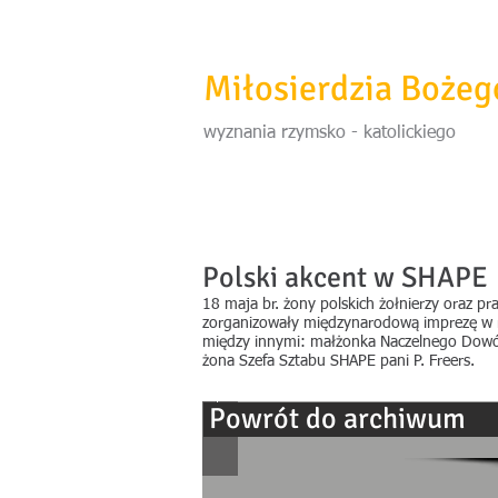
SHAPE Duszpaster
Miłosierdzia Bożeg
wyznania rzymsko - katolickiego
Polski akcent w SHAPE
18 maja br. żony polskich żołnierzy oraz 
zorganizowały międzynarodową imprezę w r
między innymi: małżonka Naczelnego Dowód
żona Szefa Sztabu SHAPE pani P. Freers.
Powrót do archiwum