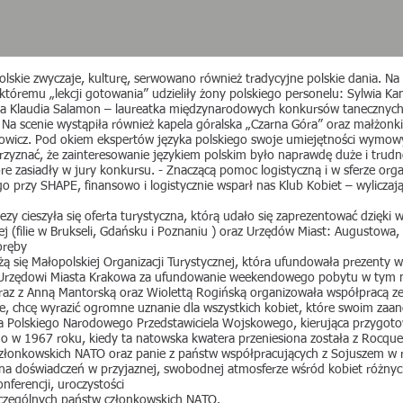
polskie zwyczaje, kulturę, serwowano również tradycyjne polskie dania. N
któremu „lekcji gotowania” udzieliły żony polskiego personelu: Sylwia Ka
a Klaudia Salamon – laureatka międzynarodowych konkursów tanecznych, 
Na scenie wystąpiła również kapela góralska „Czarna Góra” oraz małżonki p
dowicz. Pod okiem ekspertów języka polskiego swoje umiejętności wymow
y przyznać, że zainteresowanie językiem polskim było naprawdę duże i trud
 zasiadły w jury konkursu. - Znaczącą pomoc logistyczną i w sferze org
przy SHAPE, finansowo i logistycznie wsparł nas Klub Kobiet – wyliczaj
 cieszyła się oferta turystyczna, którą udało się zaprezentować dzięki w
ej (filie w Brukseli, Gdańsku i Poznaniu ) oraz Urzędów Miast: Augustowa, 
oręby
żą się Małopolskiej Organizacji Turystycznej, która ufundowała prezenty w
z Urzędowi Miasta Krakowa za ufundowanie weekendowego pobytu w tym mie
wraz z Anną Mantorską oraz Wiolettą Rogińską organizowała współpracą z
ione, chcę wyrazić ogromne uznanie dla wszystkich kobiet, które swoim 
ka Polskiego Narodowego Przedstawiciela Wojskowego, kierująca przygot
 w 1967 roku, kiedy ta natowska kwatera przeniesiona została z Rocquen
 członkowskich NATO oraz panie z państw współpracujących z Sojuszem w r
a doświadczeń w przyjaznej, swobodnej atmosferze wśród kobiet różnych 
nferencji, uroczystości
szczególnych państw członkowskich NATO.