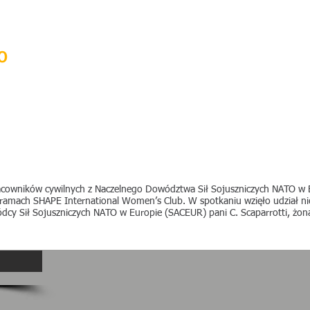
stwo
SHAPE
BRUNSSUM
SAKRA
o
pracowników cywilnych z Naczelnego Dowództwa Sił Sojuszniczych NATO w
amach SHAPE International Women’s Club. W spotkaniu wzięło udział nie
cy Sił Sojuszniczych NATO w Europie (SACEUR) pani C. Scaparrotti, żon